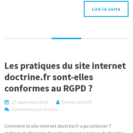
ne
Lire la suite
sanctionne
pas
la
machine,
il
sanctionne
l’abandon
Les pratiques du site internet
de
méthode
doctrine.fr sont-elles
conformes au RGPD ?
27 novembre 2019
Demba NDIAYE
sur
Commentaires fermés
Les
pratiques
Comment le site internet doctrine.fr a pu collecter 7
du
millions de décisions de justice alors que la base de données