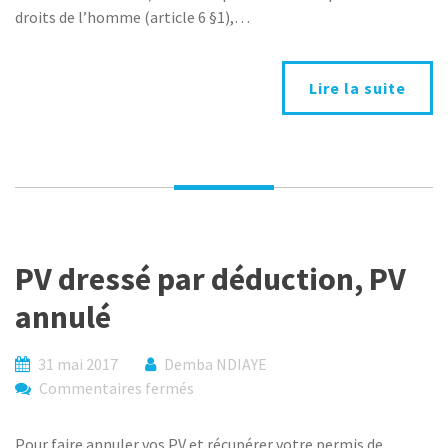
PV
droits de l’homme (article 6 §1),…
annulé
Lire la suite
PV dressé par déduction, PV
annulé
31 mai 2017
Demba NDIAYE
sur
Commentaires fermés
PV
dressé
Pour faire annuler vos PV et récupérer votre permis de