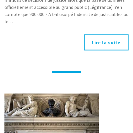
site
officiellement accessible au grand public (Légifrance) n’en
internet
compte que 900 000 ? A t-il usurpé l’identité de justiciables ou
doctrine.fr
le…
sont-
elles
conformes
Lire la suite
au
RGPD
?