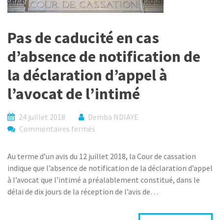
Pas de caducité en cas
d’absence de notification de
la déclaration d’appel à
l’avocat de l’intimé
24 juillet 2018
Demba NDIAYE
sur
Commentaires fermés
Pas
de
Au terme d’un avis du 12 juillet 2018, la Cour de cassation
caducité
indique que l’absence de notification de la déclaration d’appel
en
à l’avocat que l’intimé a préalablement constitué, dans le
cas
délai de dix jours de la réception de l’avis de…
d’absence
de