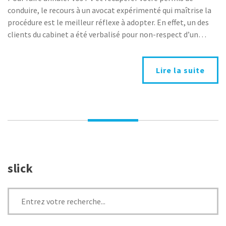
par
conduire, le recours à un avocat expérimenté qui maîtrise la
déduction,
procédure est le meilleur réflexe à adopter. En effet, un des
PV
clients du cabinet a été verbalisé pour non-respect d’un…
annulé
Lire la suite
slick