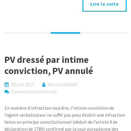
notification
Lire la suite
de
la
déclaration
d’appel
à
l’avocat
de
PV dressé par intime
l’intimé
conviction, PV annulé
30 juin 2017
Demba NDIAYE
sur
Commentaires fermés
PV
dressé
En matière d’infraction routière, l’intime conviction de
par
l’agent verbalisateur ne suffit pas pour établir une infraction.
intime
Selon un principe constitutionnel (déduit de l’article 9 de
conviction,
déclaration de 1789) confirmé par la cour européenne des