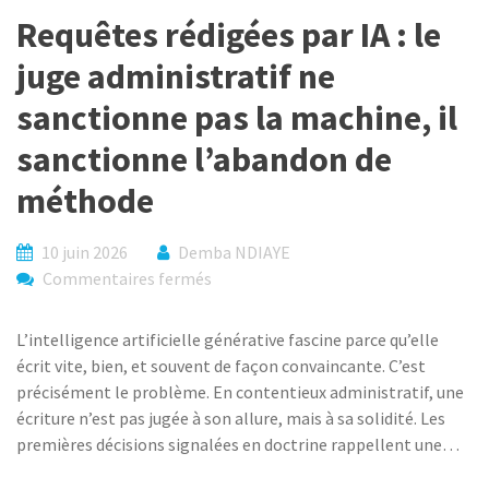
Requêtes rédigées par IA : le
juge administratif ne
sanctionne pas la machine, il
sanctionne l’abandon de
méthode
10 juin 2026
Demba NDIAYE
sur
Commentaires fermés
Requêtes
rédigées
L’intelligence artificielle générative fascine parce qu’elle
par
écrit vite, bien, et souvent de façon convaincante. C’est
IA
précisément le problème. En contentieux administratif, une
:
écriture n’est pas jugée à son allure, mais à sa solidité. Les
le
premières décisions signalées en doctrine rappellent une…
juge
administratif